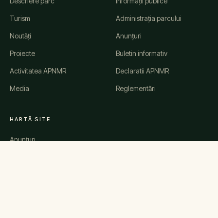
Descriere parc
Informații publice
Turism
Administrația parcului
Noutăți
Anunțuri
Proiecte
Buletin informativ
Activitatea APNMR
Declaratii APNMR
Media
Reglementări
HARTĂ SITE
Anunțuri
Știri
Evenimente
Comunicate de presă
Galerie
Contact