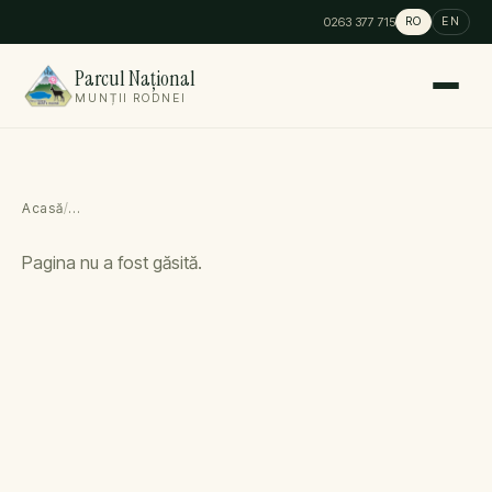
0263 377 715
RO
EN
Parcul Național
MUNȚII RODNEI
Acasă
/
…
Pagina nu a fost găsită.