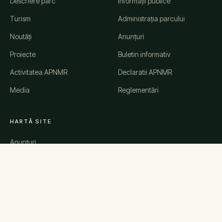
Descriere parc
Informații publice
Turism
Administrația parcului
Noutăți
Anunțuri
Proiecte
Buletin informativ
Activitatea APNMR
Declaratii APNMR
Media
Reglementări
HARTĂ SITE
Anunțuri
Știri
Evenimente
Comunicate de presă
Galerie
Contact