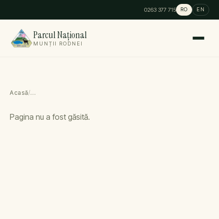
0263 377 715
RO
EN
Parcul Național
MUNȚII RODNEI
Acasă
/
…
Pagina nu a fost găsită.