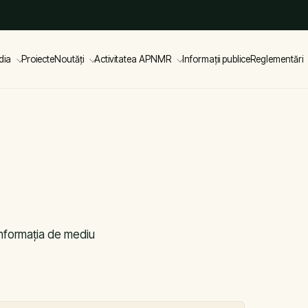
dia
Proiecte
Noutăți
Activitatea APNMR
Informații publice
Reglementări
 informația de mediu