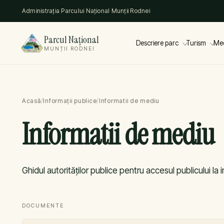
Administrația Parcului Național Munții Rodnei
Parcul Național
Descriere parc
Turism
Me
MUNȚII RODNEI
Acasă
/
Informații publice
/
Informatii de mediu
Informatii de mediu
Ghidul autorităților publice pentru accesul publicului la
DOCUMENTE