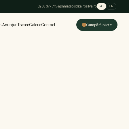
0263 377 715
·
apnmr@bistrita.rosilva.ro
RO
EN
Anunțuri
Trasee
Galerie
Contact
Cumpără bilete