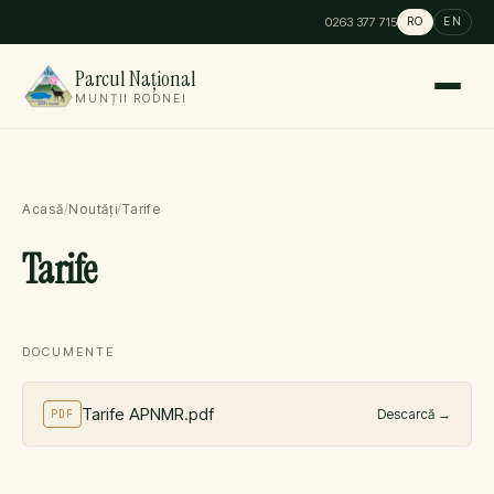
0263 377 715
RO
EN
Parcul Național
MUNȚII RODNEI
Acasă
/
Noutăți
/
Tarife
Tarife
DOCUMENTE
Tarife APNMR.pdf
Descarcă
→
PDF