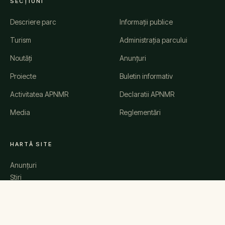
SECȚIUNI
Descriere parc
Informații publice
Turism
Administrația parcului
Noutăți
Anunțuri
Proiecte
Buletin informativ
Activitatea APNMR
Declaratii APNMR
Media
Reglementări
HARTĂ SITE
Anunțuri
Știri
Evenimente
Comunicate de presă
Galerie