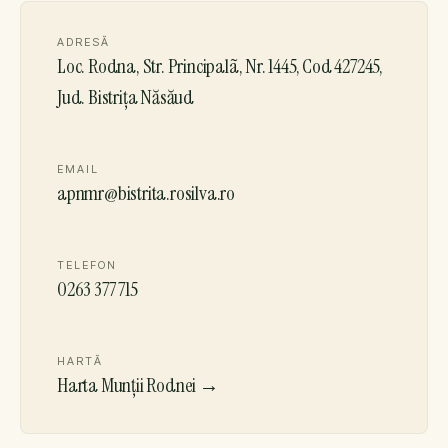
ADRESĂ
Loc. Rodna, Str. Principalã, Nr. 1445, Cod 427245,
Jud. Bistrița Năsăud
EMAIL
apnmr@bistrita.rosilva.ro
TELEFON
0263 377 715
HARTĂ
Harta Munții Rodnei →