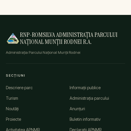
RNP-ROMSILVA ADMINISTRAȚIA PARCULUI
NAȚIONAL MUNȚII RODNEI R.A.
Administrația Parcului Național Munții Rodnei
SECȚIUNI
Descriere parc
Informații publice
Turism
Administrația parcului
Noutăți
Anunțuri
Proiecte
Buletin informativ
Activitatea APNMR
Declaratii APNMR