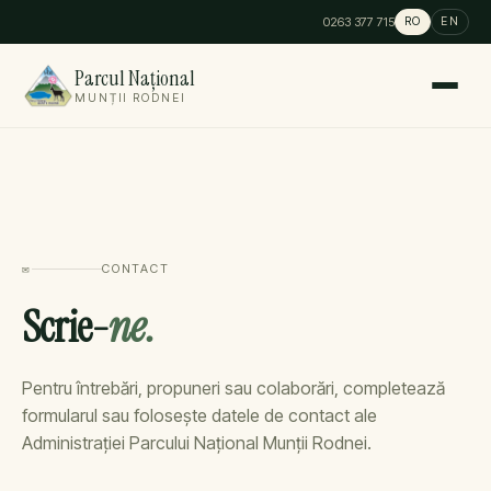
0263 377 715
RO
EN
Parcul Național
MUNȚII RODNEI
✉
CONTACT
Scrie-
ne.
Pentru întrebări, propuneri sau colaborări, completează
formularul sau folosește datele de contact ale
Administrației Parcului Național Munții Rodnei.