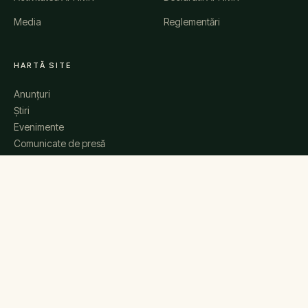
Media
Reglementări
HARTĂ SITE
Anunțuri
Știri
Evenimente
Comunicate de presă
Galerie
Contact