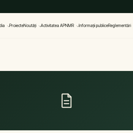
dia
Proiecte
Noutăți
Activitatea APNMR
Informații publice
Reglementări