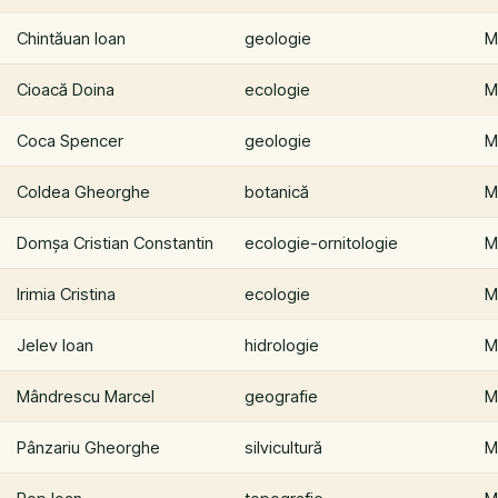
Chintăuan Ioan
geologie
M
Cioacă Doina
ecologie
M
Coca Spencer
geologie
M
Coldea Gheorghe
botanică
M
Domșa Cristian Constantin
ecologie-ornitologie
M
Irimia Cristina
ecologie
M
Jelev Ioan
hidrologie
M
Mândrescu Marcel
geografie
M
Pânzariu Gheorghe
silvicultură
M