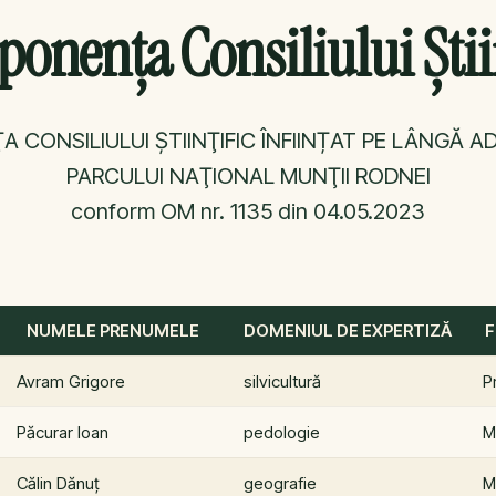
onența Consiliului Știin
CONSILIULUI ŞTIINŢIFIC ÎNFIINȚAT PE LÂNGĂ A
PARCULUI NAŢIONAL MUNŢII RODNEI
conform OM nr. 1135 din 04.05.2023
NUMELE PRENUMELE
DOMENIUL DE EXPERTIZĂ
F
Avram Grigore
silvicultură
P
Păcurar Ioan
pedologie
M
Călin Dănuț
geografie
M