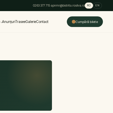
0263 377 715
·
apnmr@bistrita.rosilva.ro
RO
EN
Anunțuri
Trasee
Galerie
Contact
Cumpără bilete