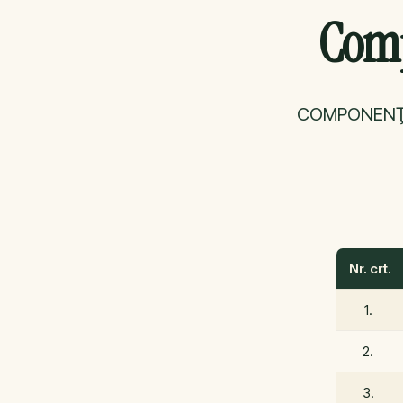
Comp
COMPONENŢA 
Nr. crt.
1.
2.
3.