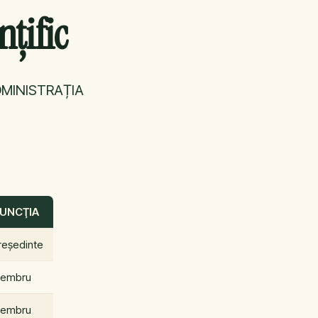
țific
DMINISTRAȚIA
UNCŢIA
reședinte
embru
embru