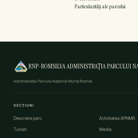
Particularități ale parcului
RNP-ROMSILVA ADMINISTRAȚIA PARCULUI NA
Administrația Parcului Național Munții Rodnei
SECȚIUNI
Descriere parc
Activitatea APNMR
Turism
Media