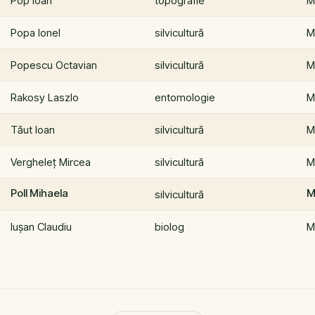
Pop Ioan
topografie
M
Popa Ionel
silvicultură
M
Popescu Octavian
silvicultură
M
Rakosy Laszlo
entomologie
M
Tăut Ioan
silvicultură
M
Vergheleţ Mircea
silvicultură
M
Poll Mihaela
M
silvicultură
Iușan Claudiu
biolog
M