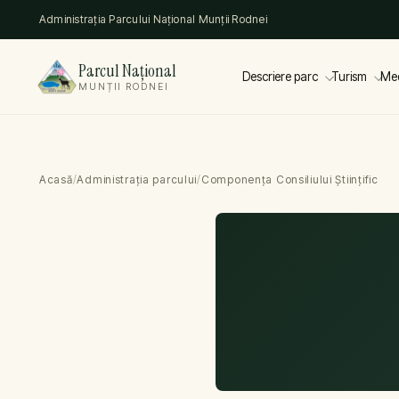
Administrația Parcului Național Munții Rodnei
Parcul Național
Descriere parc
Turism
Me
MUNȚII RODNEI
Acasă
/
Administrația parcului
/
Componența Consiliului Științific